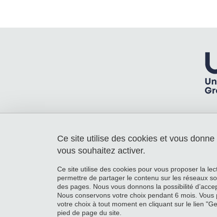
Ce site utilise des cookies et vous donne
Laboratoire Rhéologie et Procédés
Université Grenoble Alpes
vous souhaitez activer.
363 rue de la Chimie - Bâtiment B - 3e
Etage
Ce site utilise des cookies pour vous proposer la le
38610 Gières
permettre de partager le contenu sur les réseaux so
France
des pages. Nous vous donnons la possibilité d’accep
Nous conservons votre choix pendant 6 mois. Vous 
votre choix à tout moment en cliquant sur le lien "G
pied de page du site.