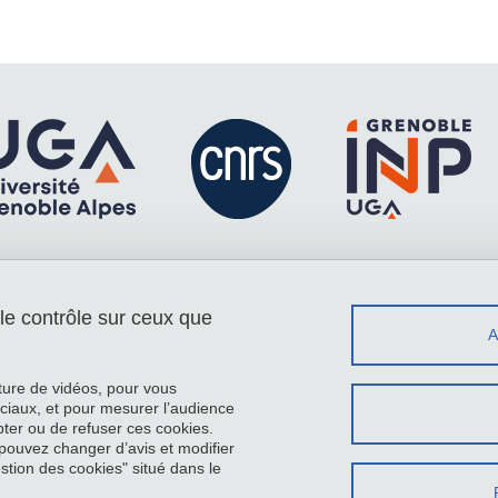
 le contrôle sur ceux que
Menu footer
Contact
Plan du site
Crédits
cture de vidéos, pour vous
Mentions légales
ciaux, et pour mesurer l’audience
ter ou de refuser ces cookies.
Données personnelles
pouvez changer d’avis et modifier
Gestion des cookies
estion des cookies" situé dans le
Accessibilité : non conforme