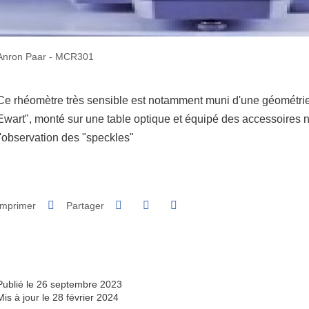
Anron Paar - MCR301
Ce rhéomètre très sensible est notamment muni d'une géométri
Ewart", monté sur une table optique et équipé des accessoires 
l'observation des "speckles"
Partager sur Facebook
Partager sur LinkedIn
Imprimer
Partager
Partager l'URL de cette page
Publié le 26 septembre 2023
Mis à jour le 28 février 2024