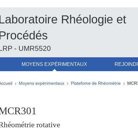
Laboratoire Rhéologie et
Procédés
LRP - UMR5520
MOYENS EXPÉRIMENTAUX
REJOIND
Fil d'Ariane
Accueil
Moyens expérimentaux
Platefome de Rhéométrie
MCR
pale Sidebar
MCR301
Rhéométrie rotative