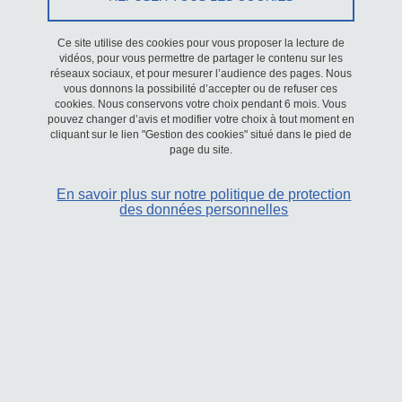
avenue centrale 38400 Saint-Martin-d’Hères, en sa qualité de
responsable du traitement, s'engage à ce que les traitements de
Ce site utilise des cookies pour vous proposer la lecture de
vidéos, pour vous permettre de partager le contenu sur les
données personnelles effectués sur les sites internet et intranet
réseaux sociaux, et pour mesurer l’audience des pages. Nous
qu’elle héberge, soient conformes au règlement général sur la
vous donnons la possibilité d’accepter ou de refuser ces
cookies. Nous conservons votre choix pendant 6 mois. Vous
protection des données (RGPD) et à la loi Informatique et Libertés.
pouvez changer d’avis et modifier votre choix à tout moment en
cliquant sur le lien "Gestion des cookies" situé dans le pied de
Les données que nous collectons
page du site.
Comment utilisons-nous les données que nous collectons ?
En savoir plus sur notre politique de protection
des données personnelles
Qui sont les destinataires des données que nous collectons ?
Combien de temps conservons-nous vos données ?
Comment vos données sont-elles protégées ?
Quels sont vos droits sur vos données ?
1. Les données que nous collectons