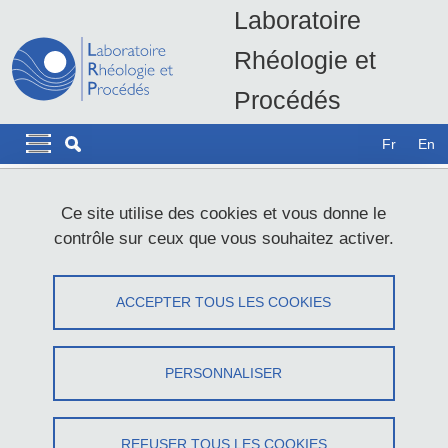
Aller au contenu principal
Gestion des cookies
Laboratoire
Rhéologie et
Procédés
LRP - UMR5520
Navigation principale
Navigation principale mobile
Fr
En
Fil d'Ariane
Accueil
Données personnelles
Ce site utilise des cookies et vous donne le
contrôle sur ceux que vous souhaitez activer.
Données personnelles
ACCEPTER TOUS LES COOKIES
Partager sur Facebook
Partager sur LinkedIn
Imprimer
Partager
Partager l'URL de cette page
PERSONNALISER
Politique de confidentialité
REFUSER TOUS LES COOKIES
L’Université Grenoble Alpes, dont le siège social est situé 621