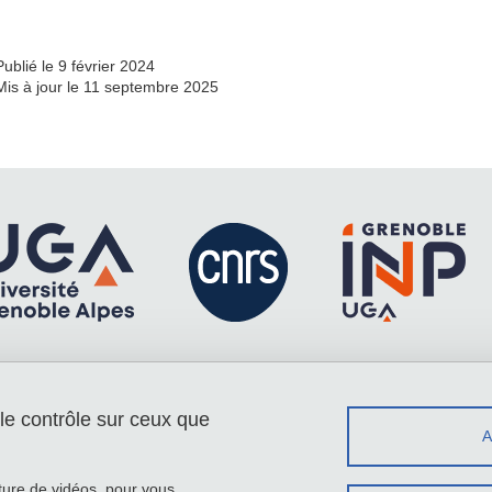
Publié le 9 février 2024
Mis à jour le 11 septembre 2025
 le contrôle sur ceux que
Menu footer
Contact
Plan du site
Crédits
cture de vidéos, pour vous