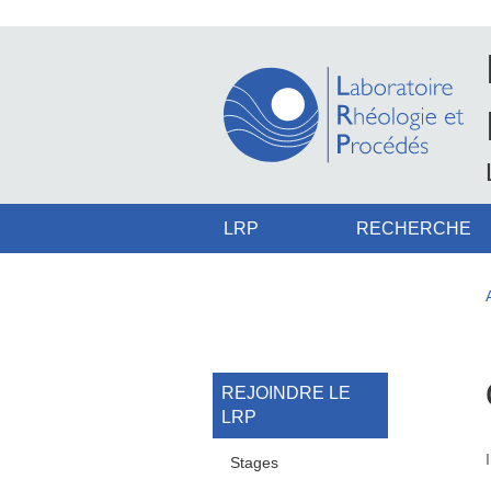
Aller au contenu principal
Gestion des cookies
Navigation principale
LRP
RECHERCHE
Navigation princi
REJOINDRE LE
LRP
Stages