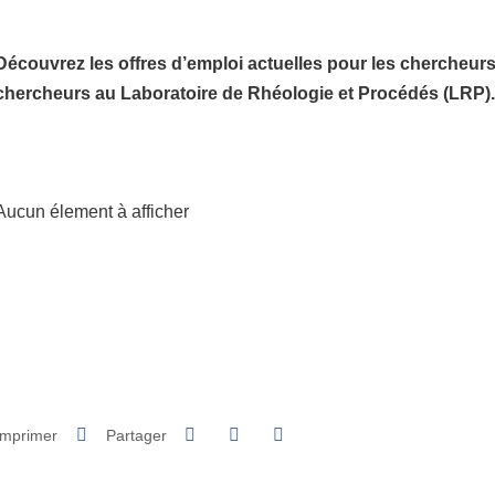
Découvrez les offres d’emploi actuelles pour les chercheurs
chercheurs au Laboratoire de Rhéologie et Procédés (LRP)
Aucun élement à afficher
Partager sur Facebook
Partager sur LinkedIn
Imprimer
Partager
Partager l'URL de cette page