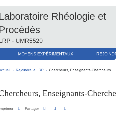
Laboratoire Rhéologie et
Procédés
LRP - UMR5520
MOYENS EXPÉRIMENTAUX
REJOIND
Fil d'Ariane
Accueil
Rejoindre le LRP
Chercheurs, Enseignants-Chercheurs
pale Sidebar
Chercheurs, Enseignants-Cherche
Partager sur Facebook
Partager sur LinkedIn
Imprimer
Partager
Partager l'URL de cette page