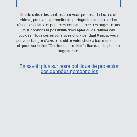
Objectifs
Nous cherchons à créer des matrices biomimétiques capables de
Ce site utilise des cookies pour vous proposer la lecture de
vidéos, pour vous permettre de partager le contenu sur les
soutenir la croissance et la différenciation cellulaires par
réseaux sociaux, et pour mesurer l’audience des pages. Nous
impression 3D de matrices. Pour exploiter pleinement ce potentiel,
vous donnons la possibilité d’accepter ou de refuser ces
cookies. Nous conservons votre choix pendant 6 mois. Vous
l’enjeu est de formuler des hydrogels adaptés, capables d’allier
pouvez changer d’avis et modifier votre choix à tout moment en
imprimabilité, biocompatibilité et propriétés mécaniques
cliquant sur le lien "Gestion des cookies" situé dans le pied de
page du site.
pertinentes. Les polymères naturels constituent une base
privilégiée en raison de leur capacité à retenir l’eau et de leur
En savoir plus sur notre politique de protection
bonne tolérance biologique. Comme le montrent nos résultats
des données personnelles
récents, les biosurfactants s’imposent comme des constituants
innovants dans cette stratégie.