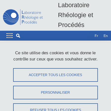
Aller au contenu principal
Gestion des cookies
Laboratoire
Rhéologie et
Procédés
LRP - UMR5520
Navigation principale
Navigation principale mobile
Fr
En
Fil d'Ariane
Accueil
Recherche
Rhéologie pour le Vivant
Ce site utilise des cookies et vous donne le
Impression 3D de matrices biomimétiques
contrôle sur ceux que vous souhaitez activer.
Impression 3D d'hydrogels
ACCEPTER TOUS LES COOKIES
biomimétiques
Partager sur Facebook
Partager sur LinkedIn
PERSONNALISER
Imprimer
Partager
Partager l'URL de cette page
REFUSER TOUS LES COOKIES