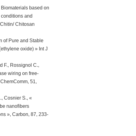
« Biomaterials based on
 conditions and
Chitin/ Chitosan
n of Pure and Stable
ethylene oxide) » Int J
d F., Rossignol C.,
ase wiring on free-
g » ChemComm, 51,
., Cosnier S., «
ube nanofibers
ons », Carbon, 87, 233-