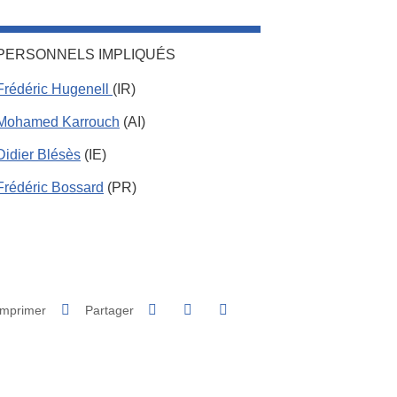
PERSONNELS IMPLIQUÉS
Frédéric Hugenell
(IR)
Mohamed Karrouch
(AI)
Didier Blésès
(IE)
Frédéric Bossard
(PR)
Partager sur Facebook
Partager sur LinkedIn
Imprimer
Partager
Partager l'URL de cette page