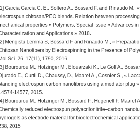
[1] Garcia Garcia C. E., Soltero A., Bossard F. and Rinaudo M., 
electrospun chitosan/PEO blends. Relation between processing
mechanical properties » Polymers, Special Issue « Advances in 
Characterization and Applications » 2018.
[2] Mengistu Lemma S, Bossard F and Rinaudo M., « Preparatio
Chitosan Nanofibers by Electrospinning in the Presence of Poly(
Mol Sci. 26 ;17(11), 1790, 2016.
[3] Bourourou M., Holzinger M., Elouarzaki K., Le Goff A., Bossar
Djurado E., Curtil D., Chaussy, D., Maaref A., Cosnier S., « Lacc
standing electrospun carbon nanofibres using a mediator plu
14574-14577, 2015.
[4] Bourourou M., Holzinger M., Bossard F., Hugenell F. Maaref A
Chemically reduced electrospun polyacrilonitrile–carbon nanot
hydrogels as electrode material for bioelectrochemical applicati
238, 2015