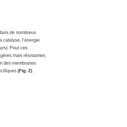
s dans de nombreux
la catalyse, l’énergie
urs). Pour ces
égères mais résistantes
tion des membranes
écifiques
(Fig. 2)
.