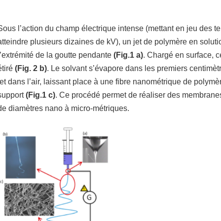
Sous l’action du champ électrique intense (mettant en jeu des t
atteindre plusieurs dizaines de kV), un jet de polymère en solut
l’extrémité de la goutte pendante
(Fig.1 a)
. Chargé en surface, ce
étiré
(Fig. 2 b)
. Le solvant s’évapore dans les premiers centimèt
jet dans l’air, laissant place à une fibre nanométrique de polymè
support
(Fig.1 c)
. Ce procédé permet de réaliser des membranes
de diamètres nano à micro-métriques.