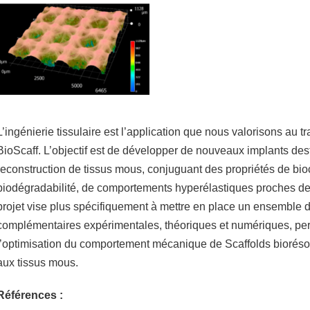
L’ingénierie tissulaire est l’application que nous valorisons au 
BioScaff. L’objectif est de développer de nouveaux implants dest
reconstruction de tissus mous, conjuguant des propriétés de bioc
biodégradabilité, de comportements hyperélastiques proches de
projet vise plus spécifiquement à mettre en place un ensemble 
complémentaires expérimentales, théoriques et numériques, per
l’optimisation du comportement mécanique de Scaffolds bioréso
aux tissus mous.
Références :