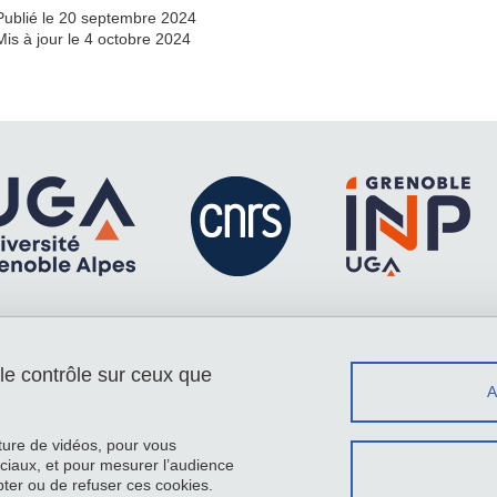
Publié le 20 septembre 2024
Mis à jour le 4 octobre 2024
 le contrôle sur ceux que
Menu footer
Contact
Plan du site
Crédits
cture de vidéos, pour vous
Mentions légales
ciaux, et pour mesurer l’audience
ter ou de refuser ces cookies.
Données personnelles