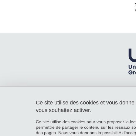
Ce site utilise des cookies et vous donne
Laboratoire Rhéologie et Procédés
Université Grenoble Alpes
vous souhaitez activer.
363 rue de la Chimie - Bâtiment B - 3e
Etage
Ce site utilise des cookies pour vous proposer la le
38610 Gières
permettre de partager le contenu sur les réseaux so
France
des pages. Nous vous donnons la possibilité d’accep