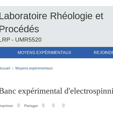
Laboratoire Rhéologie et
Procédés
LRP - UMR5520
MOYENS EXPÉRIMENTAUX
REJOIND
Fil d'Ariane
Accueil
Moyens expérimentaux
pale Sidebar
Banc expérimental d'electrospinn
Partager sur Facebook
Partager sur LinkedIn
Imprimer
Partager
Partager l'URL de cette page