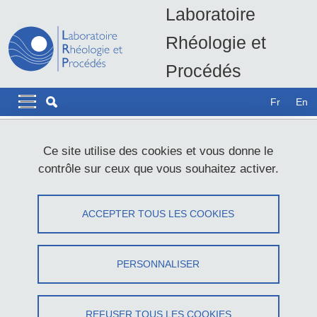
Aller au contenu principal
Gestion des cookies
Laboratoire
Rhéologie et
Procédés
LRP - UMR5520
Navigation principale
Navigation principale mobile
Fr
En
Fil d'Ariane
Accueil
Recherche
Thèses et postdocs
Ce site utilise des cookies et vous donne le
Rhéologie, hydratation et propriétés osmotiques du mucus
contrôle sur ceux que vous souhaitez activer.
pulmonaire
Thèse : Rhéologie, hydratation et
ACCEPTER TOUS LES COOKIES
propriétés osmotiques du mucus
pulmonaire
PERSONNALISER
Partager sur Facebook
Partager sur LinkedIn
Imprimer
Partager
REFUSER TOUS LES COOKIES
Partager l'URL de cette page