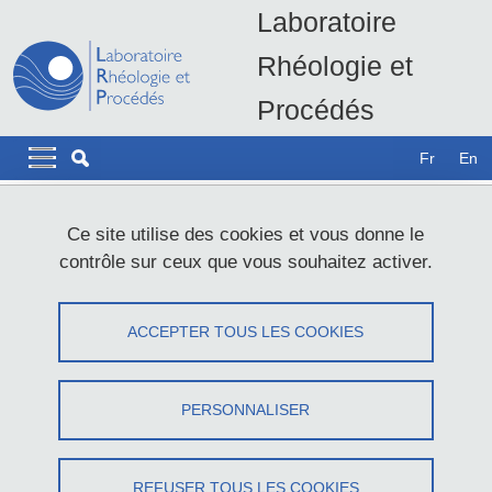
Aller au contenu principal
Gestion des cookies
Laboratoire
Rhéologie et
Procédés
LRP - UMR5520
Navigation principale
Navigation principale mobile
Fr
En
Fil d'Ariane
Accueil
Ce site utilise des cookies et vous donne le
contrôle sur ceux que vous souhaitez activer.
Rhéologie et caractérisation chimique
du polysaccharide extrait de l’arbuste
ACCEPTER TOUS LES COOKIES
Camerounais Triumfetta cordifolia
(NKui)
PERSONNALISER
Partager sur Facebook
Partager sur LinkedIn
Imprimer
Partager
Partager l'URL de cette page
REFUSER TOUS LES COOKIES