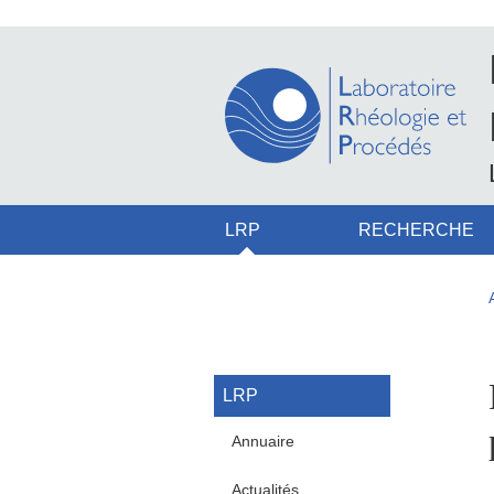
Aller au contenu principal
Gestion des cookies
Navigation principale
LRP
RECHERCHE
Navigation princi
LRP
Annuaire
Actualités