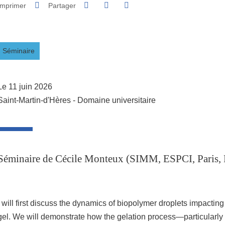
Partager sur Facebook
Partager sur LinkedIn
Imprimer
Partager
Partager l'URL de cette page
Séminaire
Le 11 juin 2026
Saint-Martin-d'Hères - Domaine universitaire
Séminaire de Cécile Monteux (SIMM, ESPCI, Paris, 
I will first discuss the dynamics of biopolymer droplets impacting
gel. We will demonstrate how the gelation process—particularl