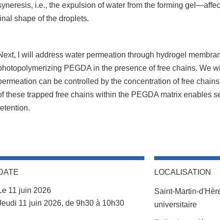
syneresis, i.e., the expulsion of water from the forming gel—affec
final shape of the droplets.
Next, I will address water permeation through hydrogel membra
photopolymerizing PEGDA in the presence of free chains. We w
permeation can be controlled by the concentration of free chai
of these trapped free chains within the PEGDA matrix enables se
retention.
DATE
LOCALISATION
Le 11 juin 2026
Saint-Martin-d'Hè
Complément date
Jeudi 11 juin 2026, de 9h30 à 10h30
universitaire