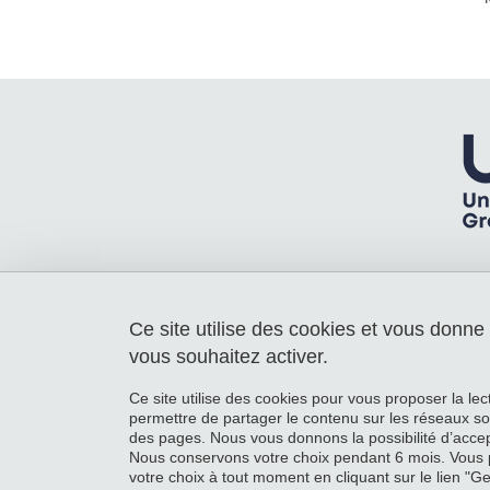
Ce site utilise des cookies et vous donne
Laboratoire Rhéologie et Procédés
Université Grenoble Alpes
vous souhaitez activer.
363 rue de la Chimie - Bâtiment B - 3e
Etage
Ce site utilise des cookies pour vous proposer la le
38610 Gières
permettre de partager le contenu sur les réseaux so
France
des pages. Nous vous donnons la possibilité d’accep
Nous conservons votre choix pendant 6 mois. Vous 
votre choix à tout moment en cliquant sur le lien "G