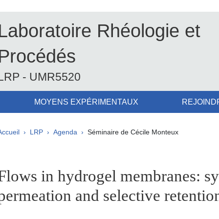
Laboratoire Rhéologie et
Procédés
LRP - UMR5520
MOYENS EXPÉRIMENTAUX
REJOIND
Fil d'Ariane
Accueil
LRP
Agenda
Séminaire de Cécile Monteux
pale Sidebar
Flows in hydrogel membranes: sy
permeation and selective retentio