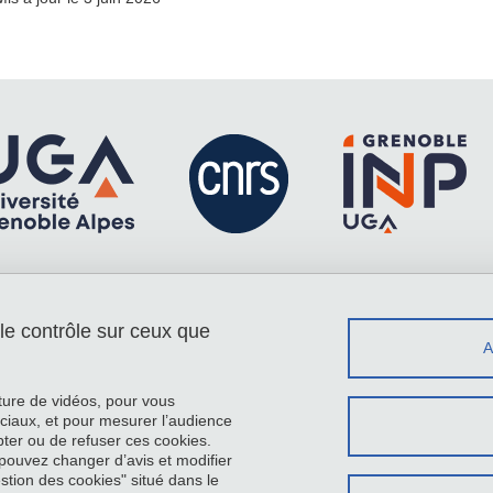
 le contrôle sur ceux que
Menu footer
Contact
Plan du site
Crédits
cture de vidéos, pour vous
Mentions légales
ciaux, et pour mesurer l’audience
ter ou de refuser ces cookies.
Données personnelles
pouvez changer d’avis et modifier
Gestion des cookies
estion des cookies" situé dans le