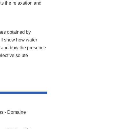
ts the relaxation and
nes obtained by
ill show how water
ns and how the presence
lective solute
res - Domaine