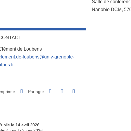
Complément lieu
Salle de conférenc
Nanobio DCM, 570 
CONTACT
Clément de Loubens
clement.de-loubens@univ-grenoble-
alpes.fr
Partager sur Facebook
Partager sur LinkedIn
Imprimer
Partager
Partager l'URL de cette page
Publié le 14 avril 2026
Mis à jour le 3 juin 2026